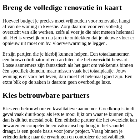
Breng de volledige renovatie in kaart
Hoeveel budget je precies moet vrijhouden voor renovatie, hangt
af van de woning in kwestie. ​​Zorg daarom voor een volledig
overzicht van alle werken, zelfs al voer je die niet meteen helemaal
uit. Het is vreselijk om na jaren te ontdekken dat je nieuwe vloer er
opnieuw uit moet om bv. vloerverwarming te leggen.
Er zijn partijen die je hierbij kunnen helpen. Een totaalaannemer,
een bouwcoördinator of een architect die het
overzicht
bewaart.
Losse aannemers zijn fantastisch als het gaat om vakkennis binnen
één specifiek domein, maar missen vaak het totaalplaatje. Jouw
woning is er voor het leven, dan moet het helemaal goed zijn. Een
extra blik op de zaken is daarom geen overbodige luxe.
Kies betrouwbare partners
Kies een betrouwbare en kwalitatieve aannemer. Goedkoop is in dit
geval vaak duurkoop: als iets te mooi lijkt om waar te kunnen zijn,
dan is dit het meestal ook. Een ethische partner die het overzicht kan
bewaren en competentie en vakmanschap hoog in het vaandel
draagt, is een goede basis voor jouw project. Vraag binnen je
vriendenkring naar de ervaringen en controleer de solvabiliteit.